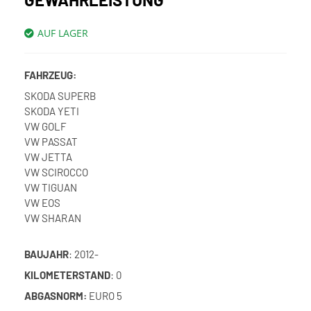
AUF LAGER
FAHRZEUG:
SKODA SUPERB
SKODA YETI
VW GOLF
VW PASSAT
VW JETTA
VW SCIROCCO
VW TIGUAN
VW EOS
VW SHARAN
BAUJAHR
: 2012-
KILOMETERSTAND
: 0
ABGASNORM:
EURO 5