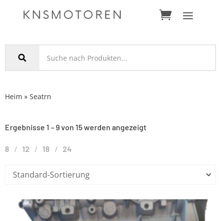
Heim
»
Seat
rn
Ergebnisse 1 – 9 von 15 werden angezeigt
8
12
18
24