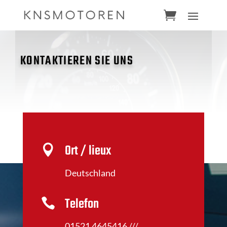
KONTAKTIEREN SIE UNS
Ort / lieux

Deutschland
Telefon

01521 4645416 ///