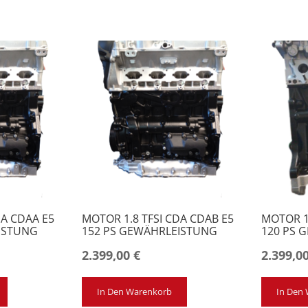
DA CDAA E5
MOTOR 1.8 TFSI CDA CDAB E5
MOTOR 1
ISTUNG
152 PS GEWÄHRLEISTUNG
120 PS 
2.399,00
€
2.399,0
In Den Warenkorb
In Den