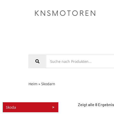
Heim
»
Skoda
rn
Zeigt alle 8 Ergebni
Skoda