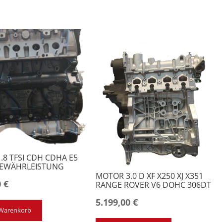
.8 TFSI CDH CDHA E5
GEWÄHRLEISTUNG
MOTOR 3.0 D XF X250 XJ X351
0
€
RANGE ROVER V6 DOHC 306DT
5.199,00
€
 Warenkorb