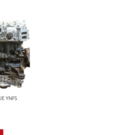
UE YNFS
G