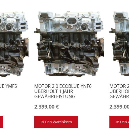
UE YMFS
MOTOR 2.0 ECOBLUE YNF6
MOTOR 2
ÜBERHOLT 1 JAHR
ÜBERHOL
G
GEWÄHRLEISTUNG
GEWÄHR
2.399,00
€
2.399,0
In Den Warenkorb
In Den