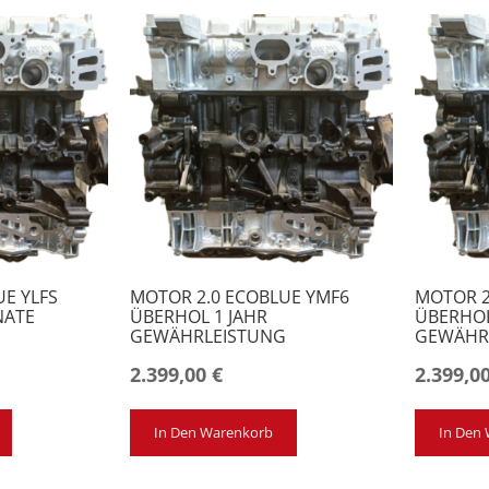
E YLFS
MOTOR 2.0 ECOBLUE YMF6
MOTOR 2
NATE
ÜBERHOL 1 JAHR
ÜBERHOL
G
GEWÄHRLEISTUNG
GEWÄHR
2.399,00
€
2.399,0
In Den Warenkorb
In Den